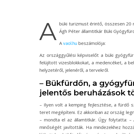
A
büki turizmust érintő, összesen 20 m
Ágh Péter államtitkár Büki Gyógyfürd
A
vaol.hu
beszámolója:
Az országgyűlési képviselőt a büki gyógyfü
felújított vizesblokkokat, a medencéket, a be
helyzetéről, jelenéről, a tervekről.
– Bükfürdőn, a gyógyfü
jelentős beruházások tö
– Ilyen volt a kemping fejlesztése, a fürdő
teret megépíteni. Ez akkoriban az ország leg
– mondta el az államtitkár. Úgy folytatta: –
minőségét javították. Ha mindezekhez hozzáv