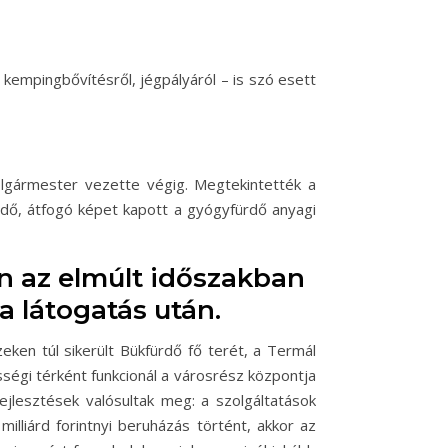
 kempingbővítésről, jégpályáról – is szó esett
olgármester vezette végig. Megtekintették a
dő, átfogó képet kapott a gyógyfürdő anyagi
n az elmúlt időszakban
a látogatás után.
ken túl sikerült Bükfürdő fő terét, a Termál
ségi térként funkcionál a városrész központja
fejlesztések valósultak meg: a szolgáltatások
lliárd forintnyi beruházás történt, akkor az