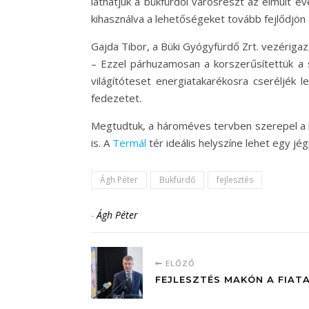
láthatjuk a bükfürdői városrészt az elmúlt év
kihasználva a lehetőségeket tovább fejlődjön
Gajda Tibor, a Büki Gyógyfürdő Zrt. vezérigaz
– Ezzel párhuzamosan a korszerűsítettük a 
világítóteset energiatakarékosra cseréljék l
fedezetet.
Megtudtuk, a hároméves tervben szerepel a ke
is. A
Termál
tér ideális helyszíne lehet egy j
Ágh Péter
Bükfürdő
fejlesztés
-
Ágh Péter
ELŐZŐ
FEJLESZTÉS MAKÓN A FIAT