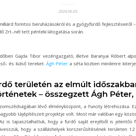
2024.06.03.
illiárd forintos beruházásokról és a gyógyfürdő fejlesztéseiről –
ő Zrt.-nél tett pénteki látogatása során.
rdőben Gajda Tibor vezérigazgató, illetve Baranyai Róbert alp
lső- és külső tereket.
Ágh Péter
a séta közben mindenre kiterje
rdő területén az elmúlt időszakba
rténetek – összegzett Ágh Péter, 
 szomszédságában lévő élményközpont, a Funcity létrehozása. Eze
nagyobb tájépítészeti projektje volt. Most már valóban egy közös
 Az is tapasztalhattuk, hogy a fürdő saját erejéből is jelentős 
esszük, hogy a szálláshelyek korszerűsítésének területen 12 mi