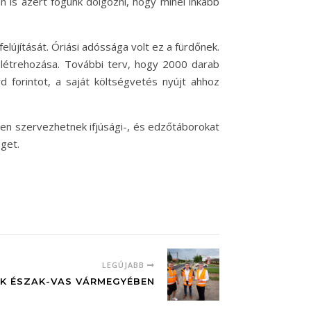
en is azért fogunk dolgozni, hogy minél inkább
lújítását. Óriási adóssága volt ez a fürdőnek.
 létrehozása. További terv, hogy 2000 darab
rd forintot, a saját költségvetés nyújt ahhoz
ben szervezhetnek ifjúsági-, és edzőtáborokat
get.
LEGÚJABB
K ÉSZAK-VAS VÁRMEGYÉBEN