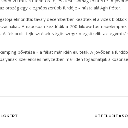
ekben 20 milliárd forintos fejlesztési csomag érintette. A jövőb
 az ország egyik legnépszerűbb fürdője – húzta alá Ágh Péter.
gatója elmondta: tavaly decemberben kezdték el a vizes blokkok fe
szaunákat. A napokban kezdődik a 700 kilowattos napelempark
e. A felsorolt fejlesztések végösszege megközelíti az egymilliá
mping bővítése – a fákat már idén elültetik. A jövőben a fürdő
égpályának. Szerencsés helyzetben már idén fogadhatják a közönsé
ALOKÉRT
ÚTFELÚJÍTÁSO