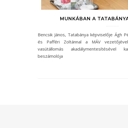
MUNKÁBAN A TATABÁNYA
Bencsik János, Tatabánya képviselője Ágh Pé
és Pafféri Zoltánnal a MÁV vezetőjével
vasútállomás akadálymentesítésével 
beszámolója