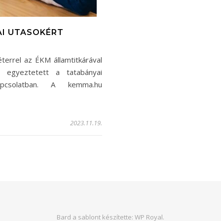
I UTASOKÉRT
terrel az ÉKM államtitkárával
 egyeztetett a tatabányai
kapcsolatban. A kemma.hu
2023.11.19.
Bard a sablont készítette:
WP Royal
.