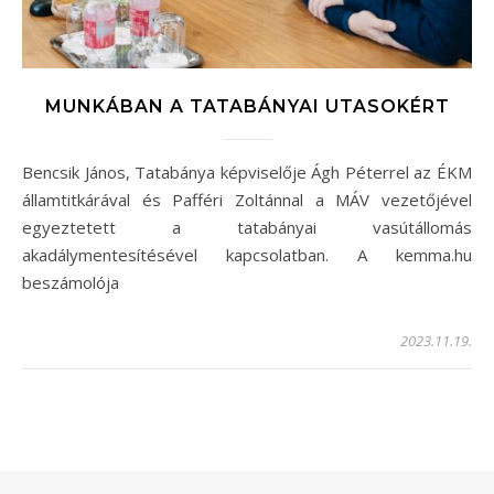
MUNKÁBAN A TATABÁNYAI UTASOKÉRT
Bencsik János, Tatabánya képviselője Ágh Péterrel az ÉKM
államtitkárával és Pafféri Zoltánnal a MÁV vezetőjével
egyeztetett a tatabányai vasútállomás
akadálymentesítésével kapcsolatban. A kemma.hu
beszámolója
2023.11.19.