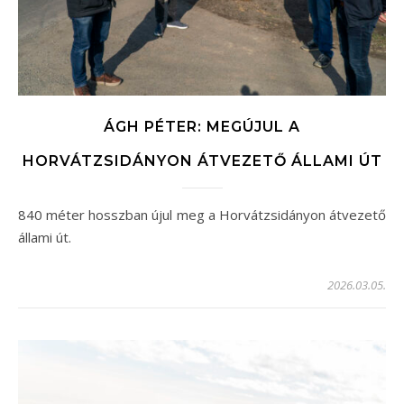
ÁGH PÉTER: MEGÚJUL A
HORVÁTZSIDÁNYON ÁTVEZETŐ ÁLLAMI ÚT
840 méter hosszban újul meg a Horvátzsidányon átvezető
állami út.
2026.03.05.