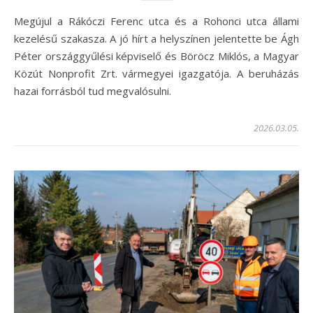
Megújul a Rákóczi Ferenc utca és a Rohonci utca állami
kezelésű szakasza. A jó hírt a helyszínen jelentette be Ágh
Péter országgyűlési képviselő és Böröcz Miklós, a Magyar
Közút Nonprofit Zrt. vármegyei igazgatója. A beruházás
hazai forrásból tud megvalósulni.
2026.03.05.