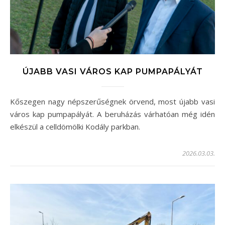
ÚJABB VASI VÁROS KAP PUMPAPÁLYÁT
Kőszegen nagy népszerűségnek örvend, most újabb vasi
város kap pumpapályát. A beruházás várhatóan még idén
elkészül a celldömölki Kodály parkban.
2026.03.03.