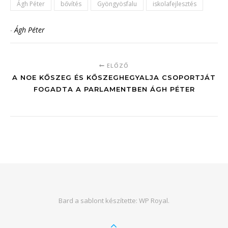
Ágh Péter
bővítés
Gyöngyösfalu
iskolafejlesztés
-
Ágh Péter
ELŐZŐ
A NOE KŐSZEG ÉS KŐSZEGHEGYALJA CSOPORTJÁT
FOGADTA A PARLAMENTBEN ÁGH PÉTER
Bard a sablont készítette:
WP Royal
.