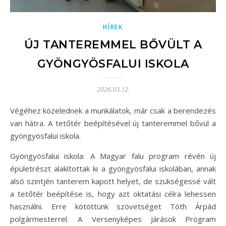
HÍREK
ÚJ TANTEREMMEL BŐVÜLT A
GYÖNGYÖSFALUI ISKOLA
2026.03.12.
Végéhez közelednek a munkálatok, már csak a berendezés
van hátra. A tetőtér beépítésével új tanteremmel bővül a
gyöngyösfalui iskola.
Gyöngyösfalui iskola: A Magyar falu program révén új
épületrészt alakítottak ki a gyöngyösfalui iskolában, annak
alsó szintjén tanterem kapott helyet, de szükségessé vált
a tetőtér beépítése is, hogy azt oktatási célra lehessen
használni. Erre kötöttünk szövetséget Tóth Árpád
polgármesterrel. A Versenyképes Járások Program