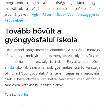
megteremtette erre a lehetőséget. Jó látni, hogy a
munkálatok a végéhez közelednek – idézte fel az
előzményeket
Ágh Péter, Észak-Vas országgyűlési
képviselője.
Tovább bővült a
gyöngyösfalui iskola
Tóth Árpád polgármester elmondta, a régióból mintegy
kétszáz gyermek jár az intézménybe, van olyan évfolyam,
ahol párhuzamos osztály is indult. Folyamatosan bővül
a
falu
lakóinak száma is, sok gyermekes család választja
otthonául Gyöngyösfalut. A tanterem tágas és világos, már
csak a berendezése van hátra. Várhatóan még ebben a
tanévben birtokba is veszik a diákok.
Forrás:
vaol.hu