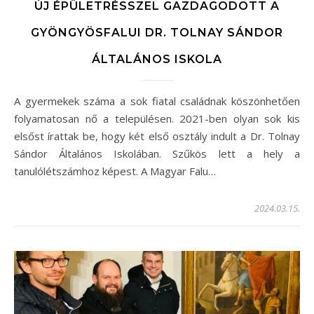
ÚJ ÉPÜLETRÉSSZEL GAZDAGODOTT A
GYÖNGYÖSFALUI DR. TOLNAY SÁNDOR
ÁLTALÁNOS ISKOLA
A gyermekek száma a sok fiatal családnak köszönhetően
folyamatosan nő a településen. 2021-ben olyan sok kis
elsőst írattak be, hogy két első osztály indult a Dr. Tolnay
Sándor Általános Iskolában. Szűkös lett a hely a
tanulólétszámhoz képest. A Magyar Falu…
2024.03.15.