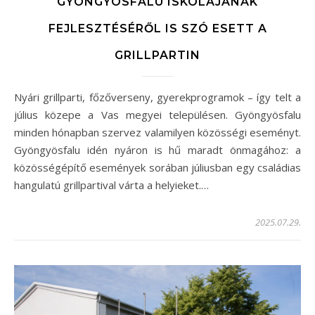
GYÖNGYÖSFALU ISKOLÁJÁNAK
FEJLESZTÉSÉRŐL IS SZÓ ESETT A
GRILLPARTIN
Nyári grillparti, főzőverseny, gyerekprogramok – így telt a
július közepe a Vas megyei településen. Gyöngyösfalu
minden hónapban szervez valamilyen közösségi eseményt.
Gyöngyösfalu idén nyáron is hű maradt önmagához: a
közösségépítő események sorában júliusban egy családias
hangulatú grillpartival várta a helyieket.…
2025.07.29.