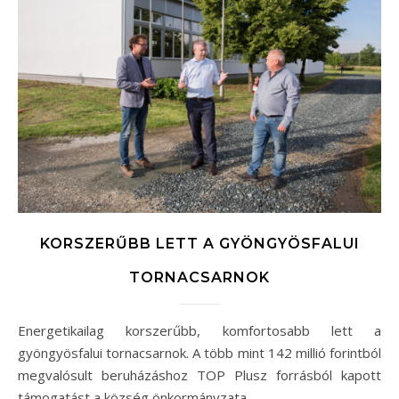
KORSZERŰBB LETT A GYÖNGYÖSFALUI
TORNACSARNOK
Energetikailag korszerűbb, komfortosabb lett a
gyöngyösfalui tornacsarnok. A több mint 142 millió forintból
megvalósult beruházáshoz TOP Plusz forrásból kapott
támogatást a község önkormányzata.