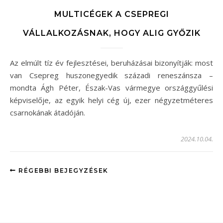
MULTICÉGEK A CSEPREGI
VÁLLALKOZÁSNAK, HOGY ALIG GYŐZIK
Az elmúlt tíz év fejlesztései, beruházásai bizonyítják: most
van Csepreg huszonegyedik századi reneszánsza –
mondta Ágh Péter, Észak-Vas vármegye országgyűlési
képviselője, az egyik helyi cég új, ezer négyzetméteres
csarnokának átadóján.
2024.10.04.
RÉGEBBI BEJEGYZÉSEK