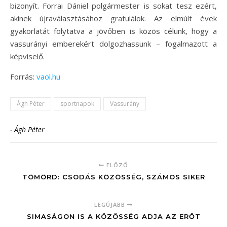
bizonyít. Forrai Dániel polgármester is sokat tesz ezért,
akinek újraválasztásához gratulálok. Az elmúlt évek
gyakorlatát folytatva a jövőben is közös célunk, hogy a
vassurányi emberekért dolgozhassunk – fogalmazott a
képviselő.
Forrás:
vaol.hu
Ágh Péter
sportnapok
Vassurány
-
Ágh Péter
ELŐZŐ
TÖMÖRD: CSODÁS KÖZÖSSÉG, SZÁMOS SIKER
LEGÚJABB
SIMASÁGON IS A KÖZÖSSÉG ADJA AZ ERŐT