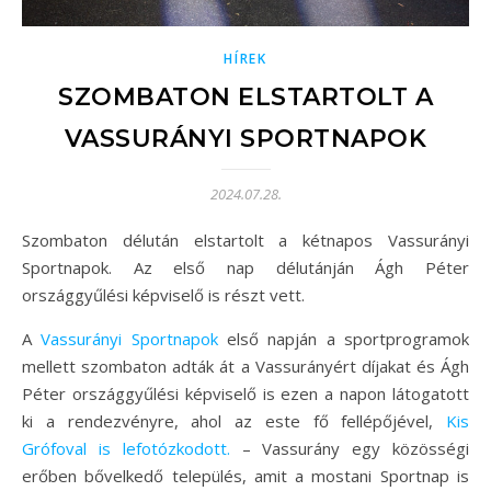
HÍREK
SZOMBATON ELSTARTOLT A
VASSURÁNYI SPORTNAPOK
2024.07.28.
Szombaton délután elstartolt a kétnapos Vassurányi
Sportnapok. Az első nap délutánján Ágh Péter
országgyűlési képviselő is részt vett.
A
Vassurányi Sportnapok
első napján a sportprogramok
mellett szombaton adták át a Vassurányért díjakat és Ágh
Péter országgyűlési képviselő is ezen a napon látogatott
ki a rendezvényre, ahol az este fő fellépőjével,
Kis
Grófoval is lefotózkodott.
– Vassurány egy közösségi
erőben bővelkedő település, amit a mostani Sportnap is