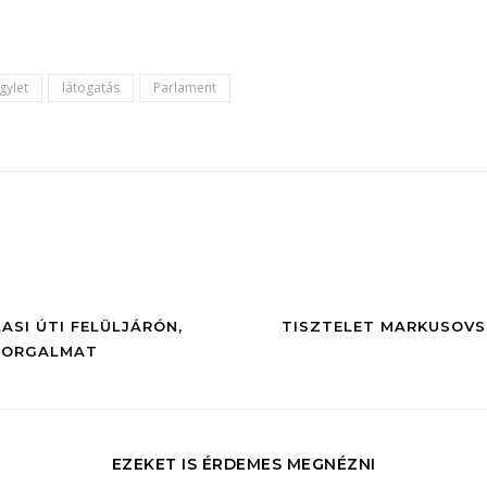
gylet
látogatás
Parlament
SI ÚTI FELÜLJÁRÓN,
TISZTELET MARKUSOVSZ
FORGALMAT
EZEKET IS ÉRDEMES MEGNÉZNI