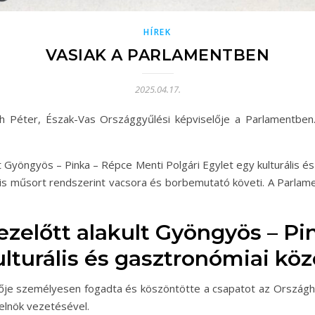
HÍREK
VASIAK A PARLAMENTBEN
2025.04.17.
gh Péter, Észak-Vas Országgyűlési képviselője a Parlamentbe
lt Gyöngyös – Pinka – Répce Menti Polgári Egylet egy kulturális 
rális műsort rendszerint vacsora és borbemutató követi. A Parl
 ezelőtt alakult Gyöngyös – P
ulturális és gasztronómiai kö
lője személyesen fogadta és köszöntötte a csapatot az Ország
lelnök vezetésével.