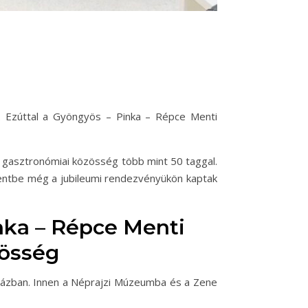
n. Ezúttal a Gyöngyös – Pinka – Répce Menti
és gasztronómiai közösség több mint 50 taggal.
amentbe még a jubileumi rendezvényükön kaptak
inka – Répce Menti
zösség
házban. Innen a Néprajzi Múzeumba és a Zene