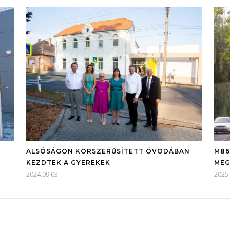
ALSÓSÁGON KORSZERŰSÍTETT ÓVODÁBAN
M86
KEZDTEK A GYEREKEK
MEG
2024.09.03.
2025.