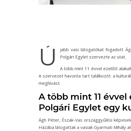
Ú
jabb vasi látogatókat fogadott Á
Polgári Egylet szervezte az utat.
A több mint 11 évvel ezelőtt alaku
A szervezet havonta tart találkozót: a kultu
meghívást.
A több mint 11 évvel
Polgári Egylet egy k
Ágh Péter, Észak-Vas országgyűlési képvise
Házába látogattak a vasiak Gyarmati Mihály a