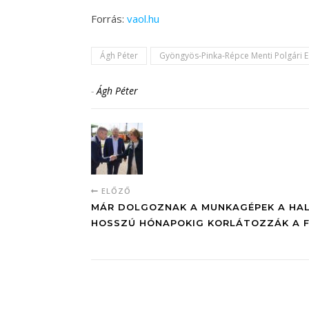
Forrás:
vaol.hu
Ágh Péter
Gyöngyös-Pinka-Répce Menti Polgári E
-
Ágh Péter
ELŐZŐ
MÁR DOLGOZNAK A MUNKAGÉPEK A HALA
HOSSZÚ HÓNAPOKIG KORLÁTOZZÁK A 