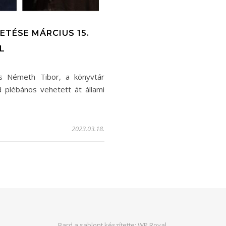
ETÉSE MÁRCIUS 15.
L
és Németh Tibor, a könyvtár
 plébános vehetett át állami
2023.03.18.
Bard a sablont készítette:
WP Royal
.