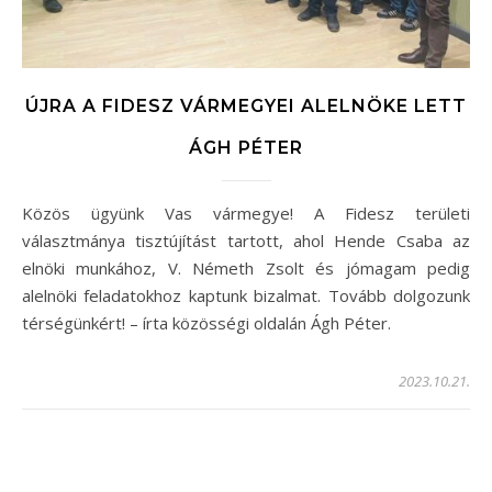
ÚJRA A FIDESZ VÁRMEGYEI ALELNÖKE LETT
ÁGH PÉTER
Közös ügyünk Vas vármegye! A Fidesz területi
választmánya tisztújítást tartott, ahol Hende Csaba az
elnöki munkához, V. Németh Zsolt és jómagam pedig
alelnöki feladatokhoz kaptunk bizalmat. Tovább dolgozunk
térségünkért! – írta közösségi oldalán Ágh Péter.
2023.10.21.