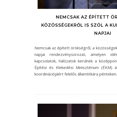
NEMCSAK AZ ÉPÍTETT Ö
KÖZÖSSÉGEKRŐL IS SZÓL A K
NAPJAI
Nemcsak az épített örökségről, a közösségekrő
napjai rendezvénysorozat, amelyen id
kapcsolatok, hálózatok kerülnek a középpo
Építési és Klekedési Minisztérium (ÉKM) á
koordinációjáért felelős államtitkára pénteke