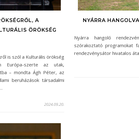
RÖKSÉGRŐL, A
NYÁRRA HANGOLVA 
ULTURÁLIS ÖRÖKSÉG
Nyárra hangoló rendezvé
szórakoztató programokat fa
rendezvénysátor hivatalos áta
l is szól a Kulturális örökség
én Európa-szerte az utak,
ntba – mondta Ágh Péter, az
llami beruházások társadalmi
n…
2024.09.20.