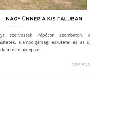
– NAGY ÜNNEP A KIS FALUBAN
nyt szerveztek Pápócon szombaton, a
ültetés, állampolgársági eskütétel és az új
dója tette ünnepivé.
2024.06.19.