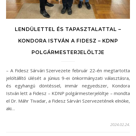
LENDÜLETTEL ÉS TAPASZTALATTAL –
KONDORA ISTVÁN A FIDESZ – KDNP
POLGÁRMESTERJELÖLTJE
– A Fidesz Sárvári Szervezete február 22-én megtartotta
jelöltállító ülését a június 9-ei önkormányzati választásra,
és egyhangú döntéssel, immár negyedszer, Kondora
István lett a Fidesz – KDNP polgármesterjelöltje – mondta
el Dr. Máhr Tivadar, a Fidesz Sárvári Szervezetének elnöke,
aki…
2024.02.24.