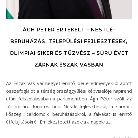
ÁGH PÉTER ÉRTÉKELT – NESTLÉ-
BERUHÁZÁS, TELEPÜLÉSI FEJLESZTÉSEK,
OLIMPIAI SIKER ÉS TŰZVÉSZ – SŰRŰ ÉVET
ZÁRNAK ÉSZAK-VASBAN
Az Észak-Vas vármegyét érintő idei eredményekről adott
összefoglalót a térség országgyűlési képviselője napirend
utáni felszólalásában a parlamentben. Ágh Péter szólt az
55 milliárd forintos büki Nestlé-fejlesztésről, a sárvári,
kőszegi, celldömölki beruházásokról, a falvakat is érintő
útfelújításokról. Emlékeztetett azokra a napokra,…