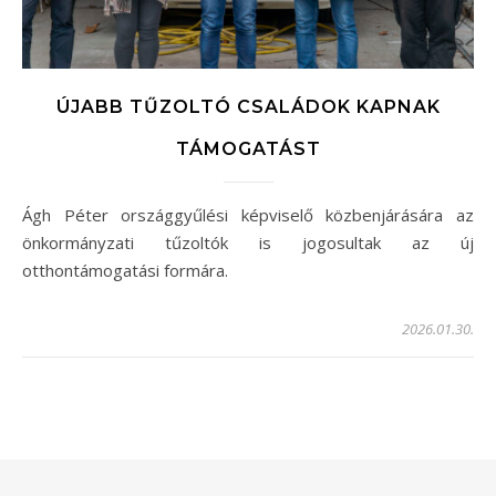
ÚJABB TŰZOLTÓ CSALÁDOK KAPNAK
TÁMOGATÁST
Ágh Péter országgyűlési képviselő közbenjárására az
önkormányzati tűzoltók is jogosultak az új
otthontámogatási formára.
2026.01.30.