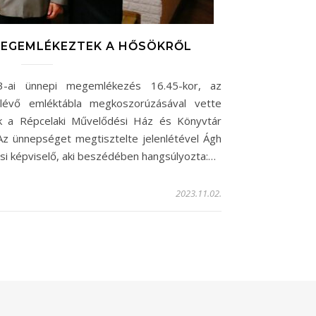
MEGEMLÉKEZTEK A HŐSÖKRŐL
3-ai ünnepi megemlékezés 16.45-kor, az
 lévő emléktábla megkoszorúzásával vette
k a Répcelaki Művelődési Ház és Könyvtár
Az ünnepséget megtisztelte jelenlétével Ágh
ési képviselő, aki beszédében hangsúlyozta:…
2023.11.02.