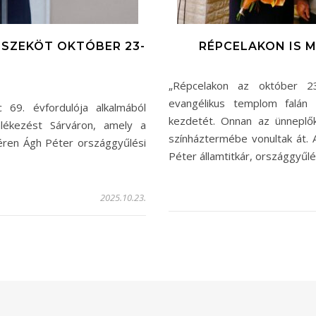
SSZEKÖT OKTÓBER 23-
RÉPCELAKON IS 
„Répcelakon az október 2
evangélikus templom falán
69. évfordulója alkalmából
kezdetét. Onnan az ünneplő
lékezést Sárváron, amely a
színháztermébe vonultak át. 
ren Ágh Péter országgyűlési
Péter államtitkár, országgyűl
2025.10.23.