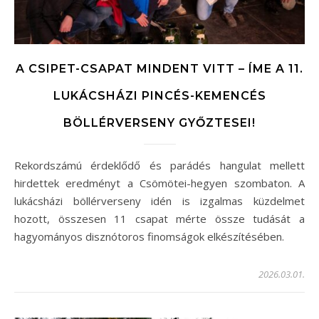
A CSIPET-CSAPAT MINDENT VITT – ÍME A 11.
LUKÁCSHÁZI PINCÉS-KEMENCÉS
BÖLLÉRVERSENY GYŐZTESEI!
Rekordszámú érdeklődő és parádés hangulat mellett
hirdettek eredményt a Csömötei-hegyen szombaton. A
lukácsházi böllérverseny idén is izgalmas küzdelmet
hozott, összesen 11 csapat mérte össze tudását a
hagyományos disznótoros finomságok elkészítésében.
2026.03.01.