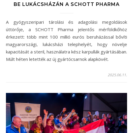
BE LUKÁCSHÁZÁN A SCHOTT PHARMA
A gyógyszeripari tárolási és adagolási megoldások
úttörője, a SCHOTT Pharma jelentős mérföldkőhöz
érkezett: több mint 100 millió eurós beruházással bővíti
magyarországi, lukácsházi telephelyét, hogy növelje
kapacitását a steril, használatra kész karpullák gyártásában.
Múlt héten letették az új gyártócsarnok alapkövét.
2025.06.11.