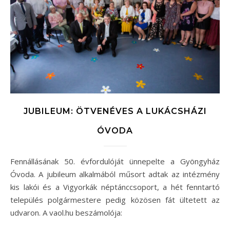
JUBILEUM: ÖTVENÉVES A LUKÁCSHÁZI
ÓVODA
Fennállásának 50. évfordulóját ünnepelte a Gyöngyház
Óvoda. A jubileum alkalmából műsort adtak az intézmény
kis lakói és a Vigyorkák néptánccsoport, a hét fenntartó
település polgármestere pedig közösen fát ültetett az
udvaron. A vaol.hu beszámolója: