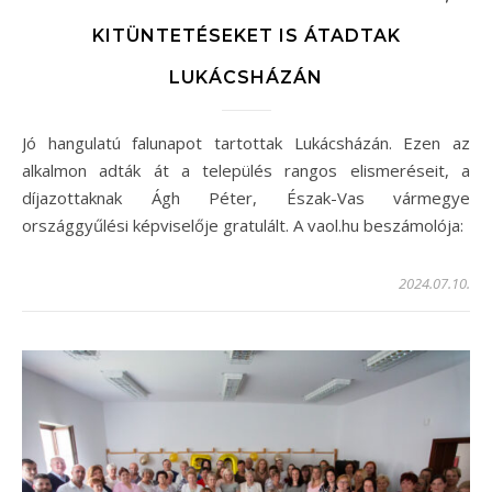
KITÜNTETÉSEKET IS ÁTADTAK
LUKÁCSHÁZÁN
Jó hangulatú falunapot tartottak Lukácsházán. Ezen az
alkalmon adták át a település rangos elismeréseit, a
díjazottaknak Ágh Péter, Észak-Vas vármegye
országgyűlési képviselője gratulált. A vaol.hu beszámolója:
2024.07.10.