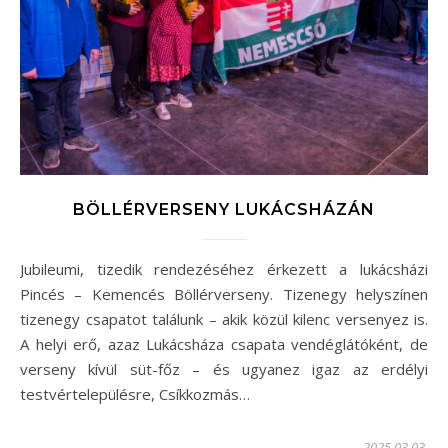
BÖLLÉRVERSENY LUKÁCSHÁZÁN
Jubileumi, tizedik rendezéséhez érkezett a lukácsházi
Pincés – Kemencés Böllérverseny. Tizenegy helyszínen
tizenegy csapatot találunk – akik közül kilenc versenyez is.
A helyi erő, azaz Lukácsháza csapata vendéglátóként, de
verseny kívül süt-főz – és ugyanez igaz az erdélyi
testvértelepülésre, Csíkkozmás…
2025.03.03.