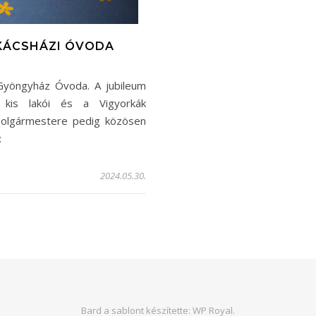
UKÁCSHÁZI ÓVODA
 Gyöngyház Óvoda. A jubileum
 kis lakói és a Vigyorkák
 polgármestere pedig közösen
:
2024.05.30.
Bard a sablont készítette:
WP Royal
.