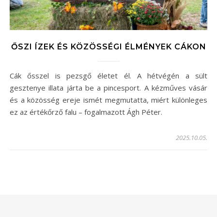
ŐSZI ÍZEK ÉS KÖZÖSSÉGI ÉLMÉNYEK CÁKON
Cák ősszel is pezsgő életet él. A hétvégén a sült
gesztenye illata járta be a pincesport. A kézműves vásár
és a közösség ereje ismét megmutatta, miért különleges
ez az értékőrző falu – fogalmazott Ágh Péter.
2025.10.05.