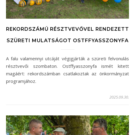
REKORDSZÁMÚ RÉSZTVEVŐVEL RENDEZETT
SZÜRETI MULATSÁGOT OSTFFYASSZONYFA
A falu valamennyi utcáját végigjárták a szüreti felvonulás
résztvevői szombaton. Ostffyasszonyfa ismét kitett
magáért: rekordszámban csatlakoztak az önkormányzat
programjához.
2025.09.30.