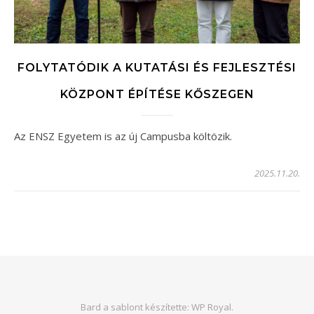
FOLYTATÓDIK A KUTATÁSI ÉS FEJLESZTÉSI
KÖZPONT ÉPÍTÉSE KŐSZEGEN
Az ENSZ Egyetem is az új Campusba költözik.
2025.11.20.
Bard a sablont készítette:
WP Royal
.