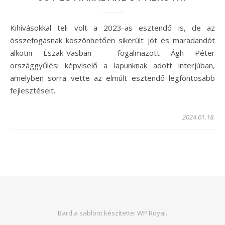
Kihívásokkal teli volt a 2023-as esztendő is, de az
összefogásnak köszönhetően sikerült jót és maradandót
alkotni Észak-Vasban – fogalmazott Ágh Péter
országgyűlési képviselő a lapunknak adott interjúban,
amelyben sorra vette az elmúlt esztendő legfontosabb
fejlesztéseit.
2024.01.18.
Bard a sablont készítette:
WP Royal
.