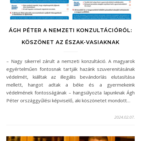
ÁGH PÉTER A NEMZETI KONZULTÁCIÓRÓL:
KÖSZÖNET AZ ÉSZAK-VASIAKNAK
– Nagy sikerrel zárult a nemzeti konzultáció. A magyarok
egyértelműen fontosnak tartják hazánk szuverenitásának
védelmét, kiálltak az illegális bevándorlás elutasítása
mellett, hangot adtak a béke és a gyermekeink
védelmének fontosságának – hangsúlyozta lapunknak Ágh
Péter országgyűlési képviselő, aki köszönetet mondott…
2024.02.07.