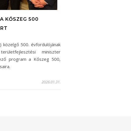
A KŐSZEG 500
RT
 közelgő 500. évfordulójának
ületfejlesztési miniszter
vező program a Kőszeg 500,
saira.
2026.01.31.