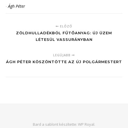
-
Ágh Péter
ELŐZŐ
ZÖLDHULLADÉKBÓL FŰTŐANYAG: ÚJ ÜZEM
LÉTESÜL VASSURÁNYBAN
LEGÚJABB
ÁGH PÉTER KÖSZÖNTÖTTE AZ ÚJ POLGÁRMESTERT
Bard a sablont készítette:
WP Royal
.