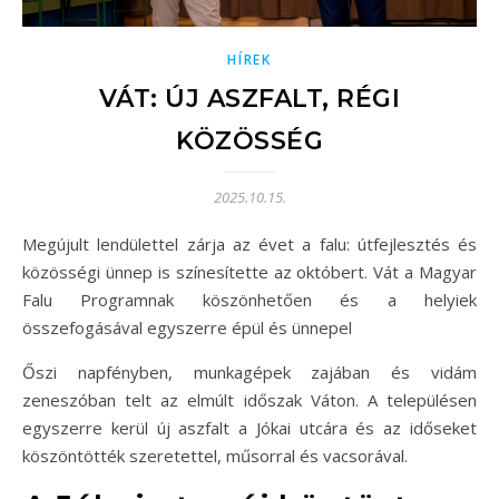
HÍREK
VÁT: ÚJ ASZFALT, RÉGI
KÖZÖSSÉG
2025.10.15.
Megújult lendülettel zárja az évet a falu: útfejlesztés és
közösségi ünnep is színesítette az októbert. Vát a Magyar
Falu Programnak köszönhetően és a helyiek
összefogásával egyszerre épül és ünnepel
Őszi napfényben, munkagépek zajában és vidám
zeneszóban telt az elmúlt időszak Váton. A településen
egyszerre kerül új aszfalt a Jókai utcára és az időseket
köszöntötték szeretettel, műsorral és vacsorával.