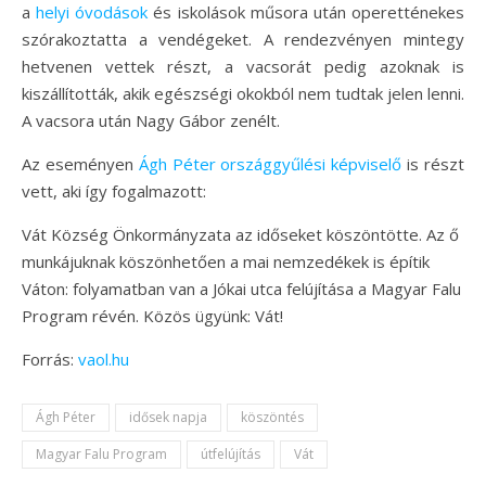
a
helyi óvodások
és iskolások műsora után operetténekes
szórakoztatta a vendégeket. A rendezvényen mintegy
hetvenen vettek részt, a vacsorát pedig azoknak is
kiszállították, akik egészségi okokból nem tudtak jelen lenni.
A vacsora után Nagy Gábor zenélt.
Az eseményen
Ágh Péter országgyűlési képviselő
is részt
vett, aki így fogalmazott:
Vát Község Önkormányzata az időseket köszöntötte. Az ő
munkájuknak köszönhetően a mai nemzedékek is építik
Váton: folyamatban van a Jókai utca felújítása a Magyar Falu
Program révén. Közös ügyünk: Vát!
Forrás:
vaol.hu
Ágh Péter
idősek napja
köszöntés
Magyar Falu Program
útfelújítás
Vát