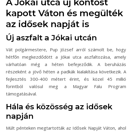
A Jókai utca új köntöst
kapott Váton és megülték
az idősek napját is
Új aszfalt a Jókai utcán
Vát polgármestere, Pup József arról számolt be, hogy
hétfőn megkezdődött a Jókai utca aszfaltozása, amely
várhatóan még a héten befejeződik. A beruházás
részeként a jövő héten a padkák kialakítása következik. A
fejlesztés 300-400 métert érint, és közel 45 millió
forintból valósul meg a Magyar Falu Program
támogatásával.
Hála és közösség az idősek
napján
Múlt pénteken megtartották az Idősek Napját Váton, ahol