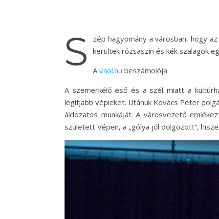
S
zép hagyomány a városban, hogy az el
kerültek rózsaszín és kék szalagok 
A
vaol.hu
beszámolója
A szemerkélő eső és a szél miatt a kultúr
legifjabb vépieket. Utánuk Kovács Péter pol
áldozatos munkáját. A városvezető emléke
született Vépen, a „gólya jól dolgozott”, hisz