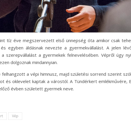
int tíz éve megszervezett első ünnepség óta amikor csak tehe
és egyben áldásnak nevezte a gyermekvállalást. A jelen lévő
 a szerepvállalást a gyermekek felnevelésében. Vépről úgy nyil
ezen dolgoznak mindannyian.
felhangzott a vépi himnusz, majd születési sorrend szerint szólí
ot és oklevelet kaptak a várostól. A Tündérkert emlékművére, B
 előző évben született gyermek neve.
rt
Vép