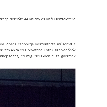
ap délelőtt 44 kislány és kisfiú tiszteletére
da Pipacs csoportja köszöntötte műsorral a
rváth Anita és Horváthné Tóth Csilla védőnők
 ünnepséget, és míg 2011-ben húsz gyermek