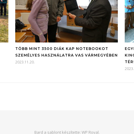
TÖBB MINT 3500 DIÁK KAP NOTEBOOKOT
EGY
SZEMÉLYES HASZNÁLATRA VAS VÁRMEGYÉBEN
KIN
2023.11.20.
TÉR
2023.
Bard a sablont készítette:
WP Royal
.