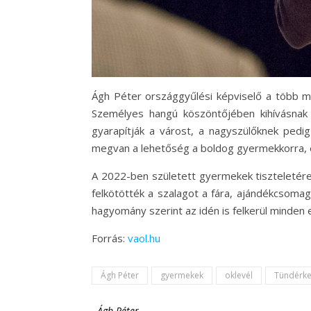
Ágh Péter országgyűlési képviselő a több m
Személyes hangú köszöntőjében kihívásnak 
gyarapítják a várost, a nagyszülőknek pedig
megvan a lehetőség a boldog gyermekkorra, 
A 2022-ben született gyermekek tiszteletére 
felkötötték a szalagot a fára, ajándékcsomag
hagyomány szerint az idén is felkerül minden
Forrás:
vaol.hu
Ágh Péter
gyermekek
oklevél
Tündérke
-
Ágh Péter