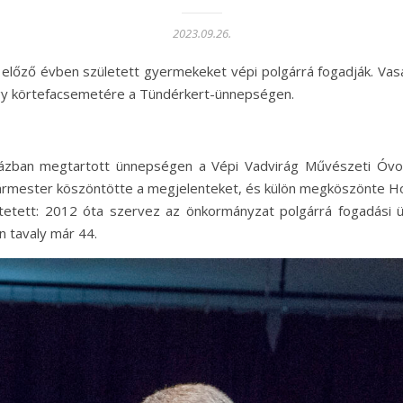
2023.09.26.
őző évben született gyermekeket vépi polgárrá fogadják. Vasárn
egy körtefacsemetére a Tündérkert-ünnepségen.
házban megtartott ünnepségen a Vépi Vadvirág Művészeti Óvo
gármester köszöntötte a megjelenteket, és külön megköszönte Ho
ztetett: 2012 óta szervez az önkormányzat polgárrá fogadási
en tavaly már 44.