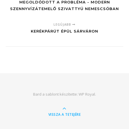
MEGOLDÓDOTT A PROBLÉMA - MODERN
SZENNYVÍZÁTEMELŐ SZIVATTYÚ NEMESCSÓBAN
LEGÚJABB
KERÉKPÁRÚT ÉPÜL SÁRVÁRON
Bard a sablont készítette:
WP Royal
.
VISSZA A TETEJÉRE