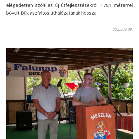
elégedetten szólt az új útfejlesztésekről. 1781 méterrel
bővült Bük aszfaltos úthálózatának hossza.
2025.09.09.