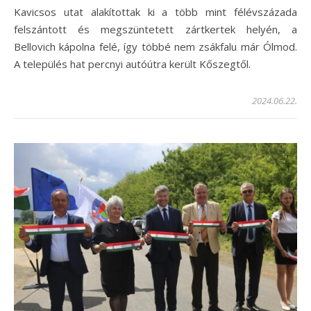
Kavicsos utat alakítottak ki a több mint félévszázada
felszántott és megszüntetett zártkertek helyén, a
Bellovich kápolna felé, így többé nem zsákfalu már Ólmod.
A település hat percnyi autóútra került Kőszegtől.
2024.06.22.