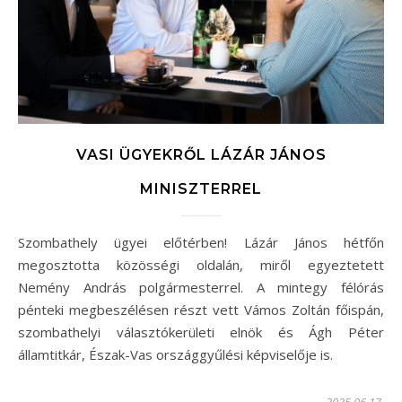
VASI ÜGYEKRŐL LÁZÁR JÁNOS
MINISZTERREL
Szombathely ügyei előtérben! Lázár János hétfőn
megosztotta közösségi oldalán, miről egyeztetett
Nemény András polgármesterrel. A mintegy félórás
pénteki megbeszélésen részt vett Vámos Zoltán főispán,
szombathelyi választókerületi elnök és Ágh Péter
államtitkár, Észak-Vas országgyűlési képviselője is.
2025.06.17.