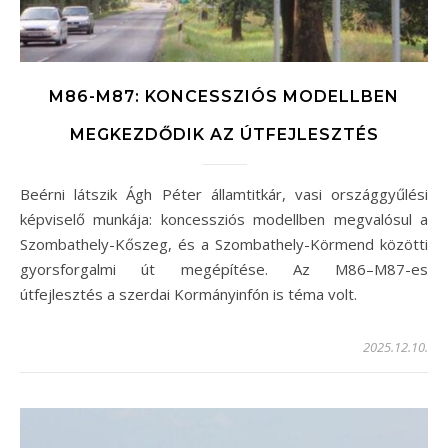
M86-M87: KONCESSZIÓS MODELLBEN
MEGKEZDŐDIK AZ ÚTFEJLESZTÉS
Beérni látszik Ágh Péter államtitkár, vasi országgyűlési
képviselő munkája: koncessziós modellben megvalósul a
Szombathely-Kőszeg, és a Szombathely-Körmend közötti
gyorsforgalmi út megépítése. Az M86–M87-es
útfejlesztés a szerdai Kormányinfón is téma volt.
2025.12.10.