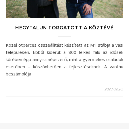
HEGYFALUN FORGATOTT A KÖZTÉVÉ
Közel ötperces összeállítást készített az M1 stábja a vasi
településen. Ebből kiderül: a 800 lelkes falu az idősek
körében épp annyira népszerű, mint a gyermekes családok
esetében – köszönhetően a fejlesztéseknek. A vaol.hu
beszámolója
2023.09.20.