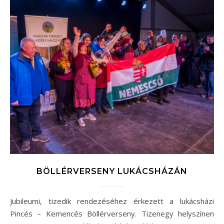
BÖLLÉRVERSENY LUKÁCSHÁZÁN
Jubileumi, tizedik rendezéséhez érkezett a lukácsházi
Pincés – Kemencés Böllérverseny. Tizenegy helyszínen