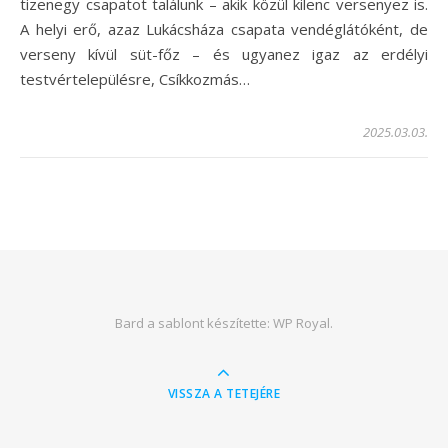
tizenegy csapatot találunk – akik közül kilenc versenyez is.
A helyi erő, azaz Lukácsháza csapata vendéglátóként, de
verseny kívül süt-főz – és ugyanez igaz az erdélyi
testvértelepülésre, Csíkkozmás…
2025.03.03.
Bard a sablont készítette:
WP Royal
.
VISSZA A TETEJÉRE