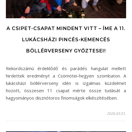
A CSIPET-CSAPAT MINDENT VITT – ÍME A 11.
LUKÁCSHÁZI PINCÉS-KEMENCÉS
BÖLLÉRVERSENY GYŐZTESEI!
Rekordszámú érdeklődő és parádés hangulat mellett
hirdettek eredményt a Csömötei-hegyen szombaton. A
lukácsházi böllérverseny idén is izgalmas küzdelmet
hozott, összesen 11 csapat mérte össze tudását a
hagyományos disznótoros finomságok elkészítésében.
2026.03.01.