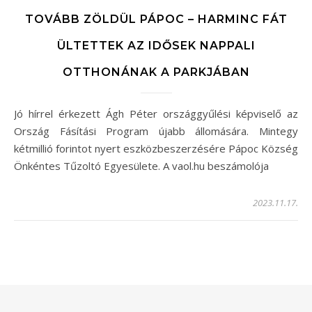
TOVÁBB ZÖLDÜL PÁPOC – HARMINC FÁT
ÜLTETTEK AZ IDŐSEK NAPPALI
OTTHONÁNAK A PARKJÁBAN
Jó hírrel érkezett Ágh Péter országgyűlési képviselő az
Ország Fásítási Program újabb állomására. Mintegy
kétmillió forintot nyert eszközbeszerzésére Pápoc Község
Önkéntes Tűzoltó Egyesülete. A vaol.hu beszámolója
2023.11.17.