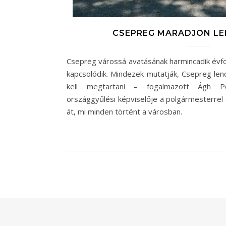
CSEPREG MARADJON LE
Csepreg várossá avatásának harmincadik évf
kapcsolódik. Mindezek mutatják, Csepreg lend
kell megtartani – fogalmazott Ágh P
országgyűlési képviselője a polgármesterrel 
át, mi minden történt a városban.