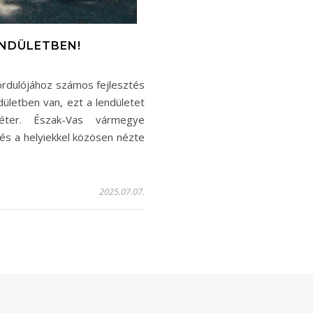
NDÜLETBEN!
ordulójához számos fejlesztés
ületben van, ezt a lendületet
éter. Észak-Vas vármegye
és a helyiekkel közösen nézte
2025.07.07.