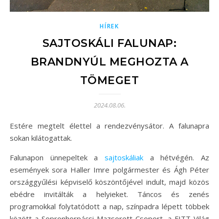
HÍREK
SAJTOSKÁLI FALUNAP:
BRANDNYÚL MEGHOZTA A
TÖMEGET
2024.08.06.
Estére megtelt élettel a rendezvénysátor. A falunapra
sokan kilátogattak.
Falunapon ünnepeltek a
sajtoskáliak
a hétvégén. Az
események sora Haller Imre polgármester és Ágh Péter
országgyűlési képviselő köszöntőjével indult, majd közös
ebédre invitálták a helyieket. Táncos és zenés
programokkal folytatódott a nap, színpadra lépett többek
között a Sopronhorpácsi Mazsorett Csoport, a FITT Világ