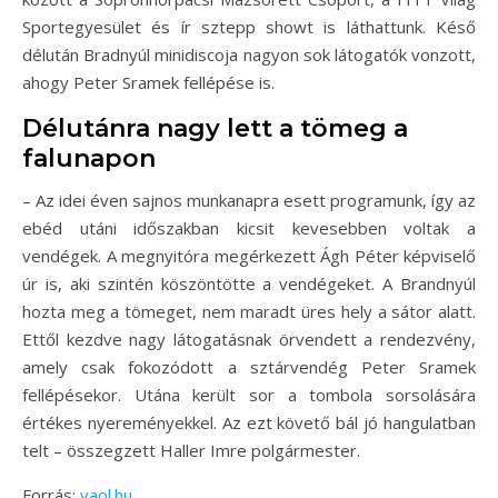
Sportegyesület és ír sztepp showt is láthattunk. Késő
délután Bradnyúl minidiscoja nagyon sok látogatók vonzott,
ahogy Peter Sramek fellépése is.
Délutánra nagy lett a tömeg a
falunapon
– Az idei éven sajnos munkanapra esett programunk, így az
ebéd utáni időszakban kicsit kevesebben voltak a
vendégek. A megnyitóra megérkezett Ágh Péter képviselő
úr is, aki szintén köszöntötte a vendégeket. A Brandnyúl
hozta meg a tömeget, nem maradt üres hely a sátor alatt.
Ettől kezdve nagy látogatásnak örvendett a rendezvény,
amely csak fokozódott a sztárvendég Peter Sramek
fellépésekor. Utána került sor a tombola sorsolására
értékes nyereményekkel. Az ezt követő bál jó hangulatban
telt – összegzett Haller Imre polgármester.
Forrás:
vaol.hu