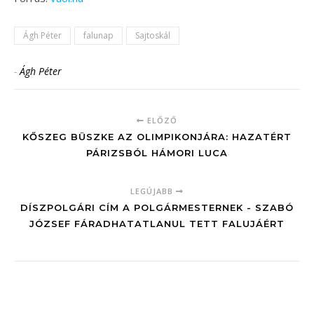
Ágh Péter
falunap
Sajtoskál
-
Ágh Péter
ELŐZŐ
KŐSZEG BÜSZKE AZ OLIMPIKONJÁRA: HAZATÉRT
PÁRIZSBÓL HÁMORI LUCA
LEGÚJABB
DÍSZPOLGÁRI CÍM A POLGÁRMESTERNEK - SZABÓ
JÓZSEF FÁRADHATATLANUL TETT FALUJÁÉRT