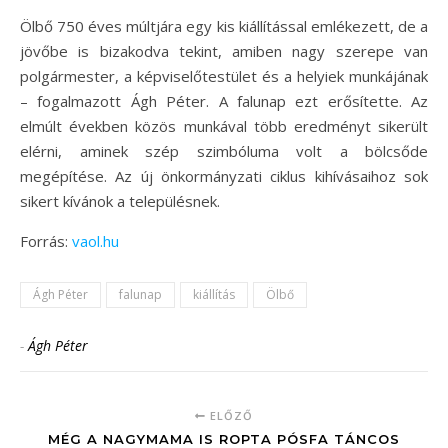
Ölbő 750 éves múltjára egy kis kiállítással emlékezett, de a
jövőbe is bizakodva tekint, amiben nagy szerepe van
polgármester, a képviselőtestület és a helyiek munkájának
– fogalmazott Ágh Péter. A falunap ezt erősítette. Az
elmúlt években közös munkával több eredményt sikerült
elérni, aminek szép szimbóluma volt a bölcsőde
megépítése. Az új önkormányzati ciklus kihívásaihoz sok
sikert kívánok a településnek.
Forrás:
vaol.hu
Ágh Péter
falunap
kiállítás
Ölbő
-
Ágh Péter
ELŐZŐ
MÉG A NAGYMAMA IS ROPTA PÓSFA TÁNCOS