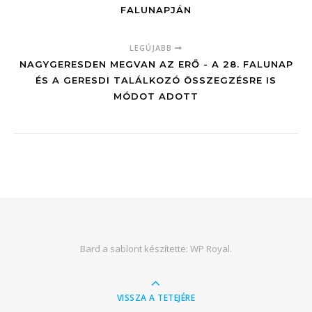
FALUNAPJÁN
LEGÚJABB
NAGYGERESDEN MEGVAN AZ ERŐ - A 28. FALUNAP
ÉS A GERESDI TALÁLKOZÓ ÖSSZEGZÉSRE IS
MÓDOT ADOTT
Bard a sablont készítette:
WP Royal
.
VISSZA A TETEJÉRE