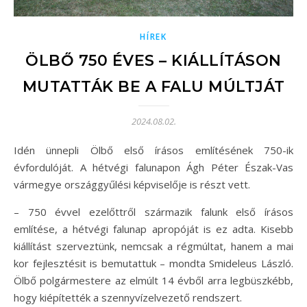
HÍREK
ÖLBŐ 750 ÉVES – KIÁLLÍTÁSON
MUTATTÁK BE A FALU MÚLTJÁT
2024.08.02.
Idén ünnepli Ölbő első írásos említésének 750-ik
évfordulóját. A hétvégi falunapon Ágh Péter Észak-Vas
vármegye országgyűlési képviselője is részt vett.
– 750 évvel ezelőttről származik falunk első írásos
említése, a hétvégi falunap apropóját is ez adta. Kisebb
kiállítást szerveztünk, nemcsak a régmúltat, hanem a mai
kor fejlesztésit is bemutattuk – mondta Smideleus László.
Ölbő polgármestere az elmúlt 14 évből arra legbüszkébb,
hogy kiépítették a szennyvízelvezető rendszert.