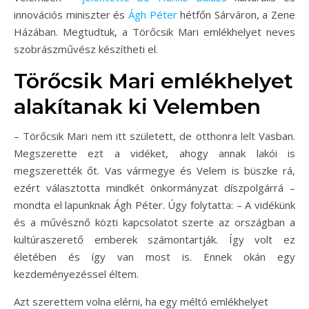
innovációs miniszter és
Ágh Péter
hétfőn Sárváron, a Zene
Házában. Megtudtuk, a Törőcsik Mari emlékhelyet neves
szobrászművész készítheti el.
Törőcsik Mari emlékhelyet
alakítanak ki Velemben
– Törőcsik Mari nem itt született, de otthonra lelt Vasban.
Megszerette ezt a vidéket, ahogy annak lakói is
megszerették őt. Vas vármegye és Velem is büszke rá,
ezért választotta mindkét önkormányzat díszpolgárrá –
mondta el lapunknak Ágh Péter. Úgy folytatta: – A vidékünk
és a művésznő közti kapcsolatot szerte az országban a
kultúraszerető emberek számontartják. Így volt ez
életében és így van most is. Ennek okán egy
kezdeményezéssel éltem.
Azt szerettem volna elérni, ha egy méltó emlékhelyet