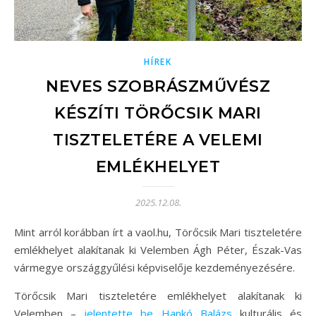
HÍREK
NEVES SZOBRÁSZMŰVÉSZ
KÉSZÍTI TÖRŐCSIK MARI
TISZTELETÉRE A VELEMI
EMLÉKHELYET
2025.12.08.
Mint arról korábban írt a vaol.hu, Törőcsik Mari tiszteletére
emlékhelyet alakítanak ki Velemben Ágh Péter, Észak-Vas
vármegye országgyűlési képviselője kezdeményezésére.
Törőcsik Mari tiszteletére emlékhelyet alakítanak ki
Velemben –
jelentette be
Hankó Balázs
kulturális és