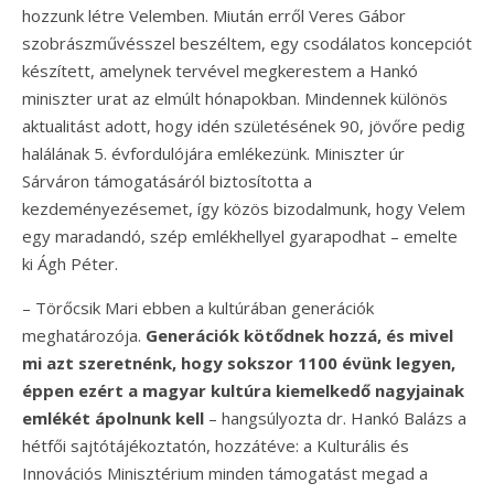
hozzunk létre Velemben. Miután erről Veres Gábor
szobrászművésszel beszéltem, egy csodálatos koncepciót
készített, amelynek tervével megkerestem a Hankó
miniszter urat az elmúlt hónapokban. Mindennek különös
aktualitást adott, hogy idén születésének 90, jövőre pedig
halálának 5. évfordulójára emlékezünk. Miniszter úr
Sárváron támogatásáról biztosította a
kezdeményezésemet, így közös bizodalmunk, hogy Velem
egy maradandó, szép emlékhellyel gyarapodhat – emelte
ki Ágh Péter.
– Törőcsik Mari ebben a kultúrában generációk
meghatározója.
Generációk kötődnek hozzá, és mivel
mi azt szeretnénk, hogy sokszor 1100 évünk legyen,
éppen ezért a magyar kultúra kiemelkedő nagyjainak
emlékét ápolnunk kell
– hangsúlyozta dr. Hankó Balázs a
hétfői sajtótájékoztatón, hozzátéve: a Kulturális és
Innovációs Minisztérium minden támogatást megad a