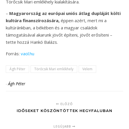
Törőcsik Mari emlékhely kialakítására.
–
Magyarország az európai uniós átlag dupláját költi
kultúra finanszírozására,
éppen azért, mert mi a
kultúránkban, a békében és a magyar családok
támogatásával akarunk jövőt építeni, jövőt erősíteni –
tette hozzá Hankó Balázs.
Forrás:
vaol.hu
Ágh Péter
Törőcsik Mari emlékhely
Velem
-
Ágh Péter
ELŐZŐ
IDŐSEKET KÖSZÖNTÖTTEK HEGYFALUBAN
LEGÚJABB