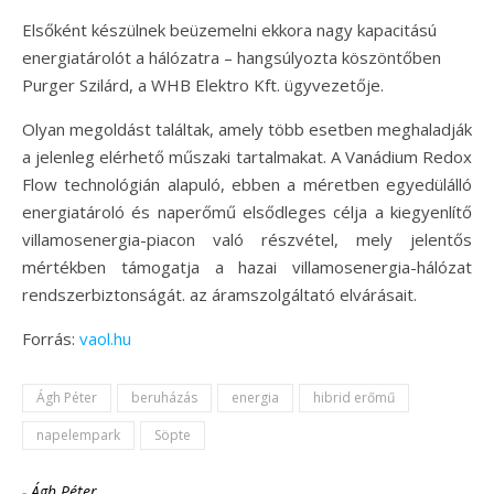
Elsőként készülnek beüzemelni ekkora nagy kapacitású
energiatárolót a hálózatra – hangsúlyozta köszöntőben
Purger Szilárd, a WHB Elektro Kft. ügyvezetője.
Olyan megoldást találtak, amely több esetben meghaladják
a jelenleg elérhető műszaki tartalmakat. A Vanádium Redox
Flow technológián alapuló, ebben a méretben egyedülálló
energiatároló és naperőmű elsődleges célja a kiegyenlítő
villamosenergia-piacon való részvétel, mely jelentős
mértékben támogatja a hazai villamosenergia-hálózat
rendszerbiztonságát. az áramszolgáltató elvárásait.
Forrás:
vaol.hu
Ágh Péter
beruházás
energia
hibrid erőmű
napelempark
Söpte
-
Ágh Péter