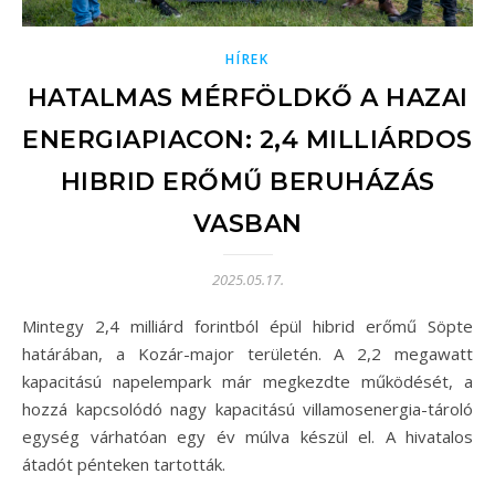
HÍREK
HATALMAS MÉRFÖLDKŐ A HAZAI
ENERGIAPIACON: 2,4 MILLIÁRDOS
HIBRID ERŐMŰ BERUHÁZÁS
VASBAN
2025.05.17.
Mintegy 2,4 milliárd forintból épül hibrid erőmű Söpte
határában, a Kozár-major területén. A 2,2 megawatt
kapacitású napelempark már megkezdte működését, a
hozzá kapcsolódó nagy kapacitású villamosenergia-tároló
egység várhatóan egy év múlva készül el. A hivatalos
átadót pénteken tartották.