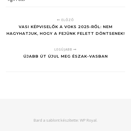
ELŐZŐ
VASI KÉPVISELŐK A VOKS 2025-RŐL: NEM
HAGYHATJUK, HOGY A FEJÜNK FELETT DÖNTSENEK!
LEGÚJABB
ÚJABB ÚT ÚJUL MEG ÉSZAK-VASBAN
Bard a sablont készítette:
WP Royal
.