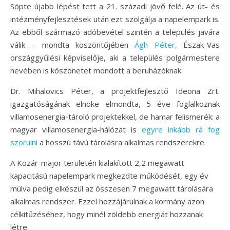
Söpte újabb lépést tett a 21. századi jövő felé. Az út- és
intézményfejlesztések után ezt szolgálja a napelempark is.
Az ebből származó adóbevétel szintén a település javára
válik – mondta köszöntőjében
Ágh Péter,
Észak-Vas
országgyűlési képviselője, aki a település polgármestere
nevében is köszönetet mondott a beruházóknak.
Dr. Mihalovics Péter, a projektfejlesztő Ideona Zrt.
igazgatóságának elnöke elmondta, 5 éve foglalkoznak
villamosenergia-tároló projektekkel, de hamar felismerék: a
magyar villamosenergia-hálózat is
egyre inkább rá fog
szorulni
a hosszú távú tárolásra alkalmas rendszerekre.
A Kozár-major területén kialakított 2,2 megawatt
kapacitású napelempark megkezdte működését, egy év
múlva pedig elkészül az összesen 7 megawatt tárolására
alkalmas rendszer. Ezzel hozzájárulnak a kormány azon
célkitűzéséhez, hogy minél zöldebb energiát hozzanak
létre.