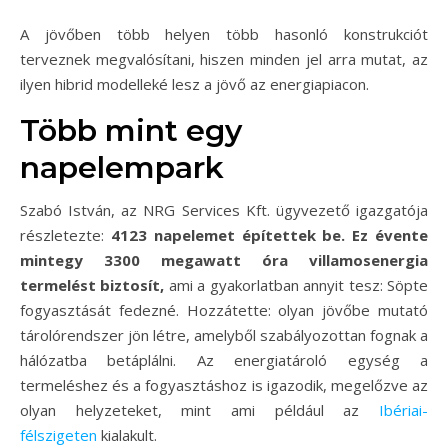
A jövőben több helyen több hasonló konstrukciót
terveznek megvalósítani, hiszen minden jel arra mutat, az
ilyen hibrid modelleké lesz a jövő az energiapiacon.
Több mint egy
napelempark
Szabó István, az NRG Services Kft. ügyvezető igazgatója
részletezte:
4123 napelemet építettek be. Ez évente
mintegy 3300 megawatt óra villamosenergia
termelést biztosít,
ami a gyakorlatban annyit tesz: Söpte
fogyasztását fedezné. Hozzátette: olyan jövőbe mutató
tárolórendszer jön létre, amelyből szabályozottan fognak a
hálózatba betáplálni. Az energiatároló egység a
termeléshez és a fogyasztáshoz is igazodik, megelőzve az
olyan helyzeteket, mint ami például az
Ibériai-
félszigeten
kialakult.