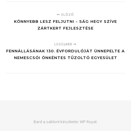
ELŐZŐ
KÖNNYEBB LESZ FELJUTNI - SÁG HEGY SZÍVE
ZÁRTKERT FEJLESZTÉSE
LEGÚJABB
FENNÁLLÁSÁNAK 130. ÉVFORDULÓJÁT ÜNNEPELTE A
NEMESCSÓI ÖNKÉNTES TŰZOLTÓ EGYESÜLET
Bard a sablont készítette:
WP Royal
.