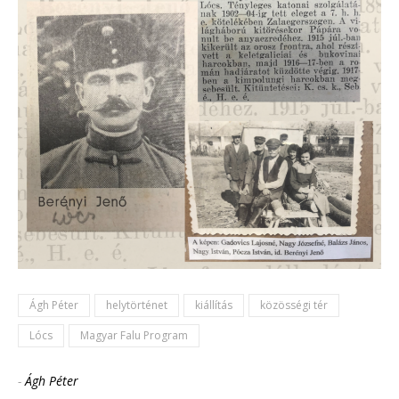
Ágh Péter
helytörténet
kiállítás
közösségi tér
Lócs
Magyar Falu Program
-
Ágh Péter