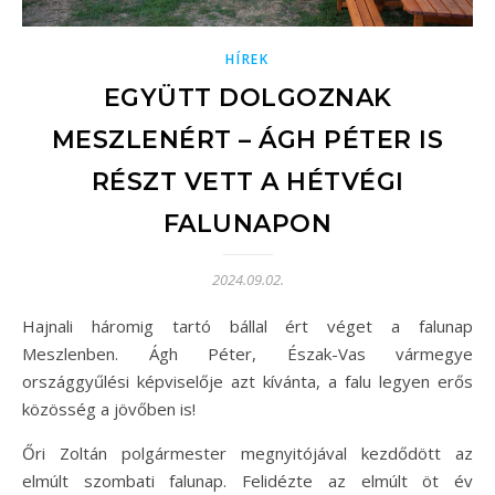
HÍREK
EGYÜTT DOLGOZNAK
MESZLENÉRT – ÁGH PÉTER IS
RÉSZT VETT A HÉTVÉGI
FALUNAPON
2024.09.02.
Hajnali háromig tartó bállal ért véget a falunap
Meszlenben. Ágh Péter, Észak-Vas vármegye
országgyűlési képviselője azt kívánta, a falu legyen erős
közösség a jövőben is!
Őri Zoltán polgármester megnyitójával kezdődött az
elmúlt szombati falunap. Felidézte az elmúlt öt év