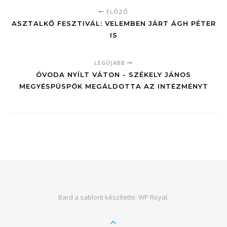
ELŐZŐ
ASZTALKŐ FESZTIVÁL: VELEMBEN JÁRT ÁGH PÉTER
IS
LEGÚJABB
ÓVODA NYÍLT VÁTON - SZÉKELY JÁNOS
MEGYÉSPÜSPÖK MEGÁLDOTTA AZ INTÉZMÉNYT
Bard a sablont készítette:
WP Royal
.