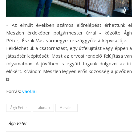
– Az elmúlt években számos előrelépést érhettünk el
Meszlen érdekében polgármester úrral – közölte Ágh
Péter, Észak-Vas vármegye országgyűlési képviselője. –
Felidézhetjük a csatornázást, egy útfelújítást vagy éppen a
játszótér kiépítését. Most az orvosi rendelő felújítása van
folyamatban. A jövőben is együtt fogunk dolgozni az itt
élőkért. Kívánom Meszlen legyen erős közösség a jövőben
is!
Forrás:
vaol.hu
Ágh Péter
falunap
Meszlen
-
Ágh Péter