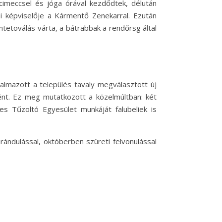
imeccsel és jóga órával kezdődtek, délután
i képviselője a Kármentő Zenekarral. Ezután
tetoválás várta, a bátrabbak a rendőrsg által
almazott a település tavaly megválasztott új
ént. Ez meg mutatkozott a közelmúltban: két
s Tűzoltó Egyesület munkáját falubeliek is
irándulással, októberben szüreti felvonulással