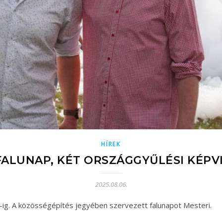
HÍREK
FALUNAP, KÉT ORSZÁGGYŰLÉSI KÉPV
2025.08.06.
ty-ig. A közösségépítés jegyében szervezett falunapot Mesteri.