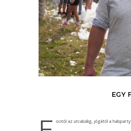
EGY 
F
ocitól az utcabálig, jógától a habpar