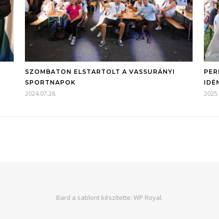
SZOMBATON ELSTARTOLT A VASSURÁNYI
PER
SPORTNAPOK
IDÉ
2024.07.28.
2025.
Bard a sablont készítette:
WP Royal
.