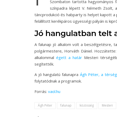
Szombaton tartotta hagyományos fa
színpadra lépett V. Németh Zsolt, 
táncprodukció és habparty is helyet kapott a
felállított kerékpáros ügyességi pályán is kip
Jó hangulatban telt 
A falunap jó alkalom volt a beszélgetésre, 
polgármestere, Horváth Dániel. Hozzátette:
alkalommal
égett a határ
Mesteri térségébe
segítették.
A jó hangulatú falunapra
Ágh Péter, a térség
folytatódnak a programok.
Forrás:
vaol.hu
Ágh Péter
falunap
közösség
Mesteri