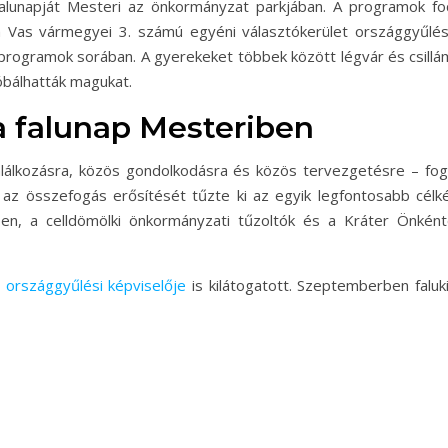
lunapját Mesteri az önkormányzat parkjában. A programok foc
a Vas vármegyei 3. számú egyéni választókerület országgyűlés
 programok sorában. A gyerekeket többek között légvár és csillám
róbálhatták magukat.
a falunap Mesteriben
találkozásra, közös gondolkodásra és közös tervezgetésre – fog
 az összefogás erősítését tűzte ki az egyik legfontosabb célk
n, a celldömölki önkormányzati tűzoltók és a Kráter Önkénte
 országgyűlési képviselője
is kilátogatott. Szeptemberben faluk