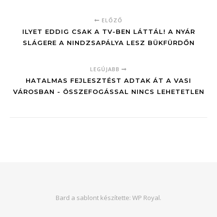
ELŐZŐ
ILYET EDDIG CSAK A TV-BEN LÁTTÁL! A NYÁR
SLÁGERE A NINDZSAPÁLYA LESZ BÜKFÜRDŐN
LEGÚJABB
HATALMAS FEJLESZTÉST ADTAK ÁT A VASI
VÁROSBAN - ÖSSZEFOGÁSSAL NINCS LEHETETLEN
Bard a sablont készítette:
WP Royal
.