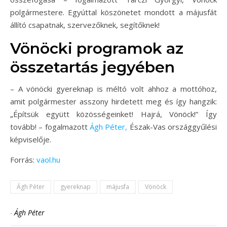
polgármestere. Egyúttal köszönetet mondott a májusfát
állító csapatnak, szervezőknek, segítőknek!
Vönöcki programok az
összetartás jegyében
– A vönöcki gyereknap is méltó volt ahhoz a mottóhoz,
amit polgármester asszony hirdetett meg és így hangzik:
„Építsük együtt közösségeinket! Hajrá, Vönöck!” Így
tovább! – fogalmazott
Ágh Péter,
Észak-Vas országgyűlési
képviselője.
Forrás:
vaol.hu
Ágh Péter
gyereknap
májusfa
Vönöck
-
Ágh Péter