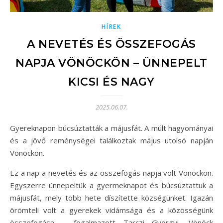
HÍREK
A NEVETÉS ÉS ÖSSZEFOGÁS
NAPJA VÖNÖCKÖN – ÜNNEPELT
KICSI ÉS NAGY
2025.06.07.
Gyereknapon búcsúztatták a májusfát. A múlt hagyományai
és a jövő reménységei találkoztak május utolsó napján
Vönöckön.
Ez a nap a nevetés és az összefogás napja volt Vönöckön.
Egyszerre ünnepeltük a gyermeknapot és búcsúztattuk a
májusfát, mely több hete díszítette községünket. Igazán
örömteli volt a gyerekek vidámsága és a közösségünk
összefogása – fogalmazott Tarczi Györgyi, Vönöck